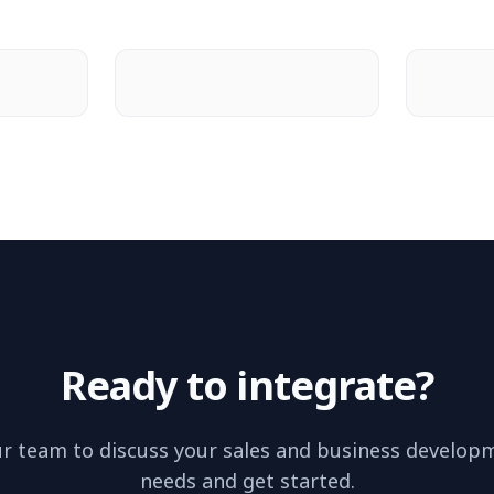
Ready to integrate?
r team to discuss your sales and business developm
needs and get started.