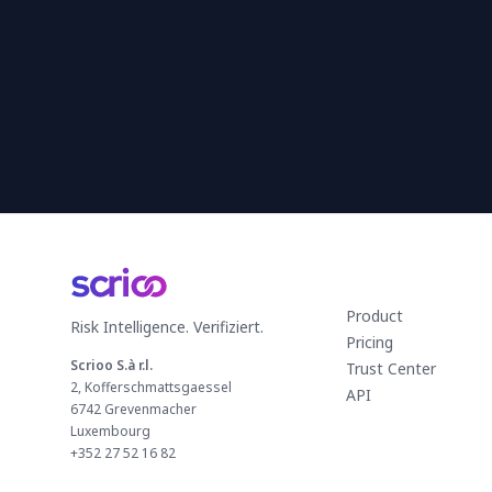
Product
Risk Intelligence. Verifiziert.
Pricing
Scrioo S.à r.l.
Trust Center
2, Kofferschmattsgaessel
API
6742 Grevenmacher
Luxembourg
+352 27 52 16 82